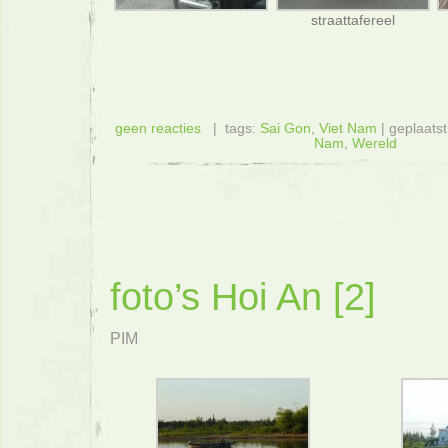
straattafereel
geen reacties
| tags:
Sai Gon
,
Viet Nam
| geplaatst
Nam
,
Wereld
foto’s Hoi An [2]
PIM