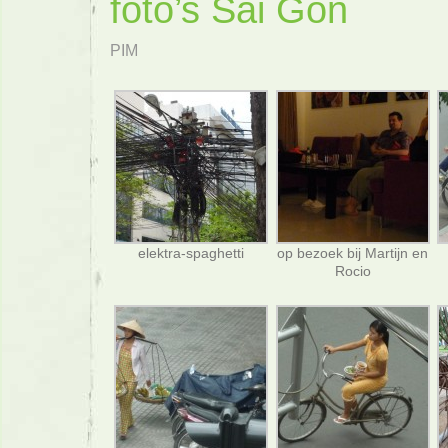
foto’s Sai Gon
PIM
elektra-spaghetti
op bezoek bij Martijn en
Rocio