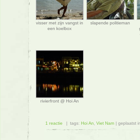
visser met zijn vangst in
slapende politieman
een koelbox
rivierfront @ Hoi An
1 reactie
| tags:
Hoi An
,
Viet Nam
| geplaatst 