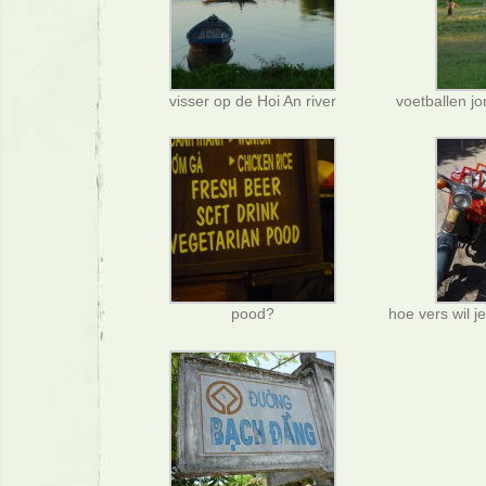
visser op de Hoi An river
voetballen j
pood?
hoe vers wil 