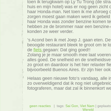
toen ik terugkwam op Ly Tu Trong (de stra
huis en mijn hotel) was er nog geen zicht
haar Honda-man. Net toen ik me afvroeg o
zorgen moest gaan maken werd ik gebeld 
haar Honda was zonder benzine komen te
hebben ze de brommer naar een benzine-
konden ze weer verder.
’s Acond ben ik met Joep J. gaan eten. De
beoogde restaurant bleek te groot om te l
de
fiets
gegaan: Dat ging goed!!
Zolang je je maar smooth mee laat voeren
alles goed. De snelheid en de snelheidsvers
zo groot en daardoor is het hier relaxter fi
bijvoorbeeld Buenos Aires. Er zijn hier ook
Helaas geen nieuwe foto’s vandaag, alle i
zo overweldigend dat ik nog niet uitgebre
fotograferen, maar dat zal ik binnenkort w
geen reacties
| tags:
Sai Gon
,
Viet Nam
| geplaats
Wereld