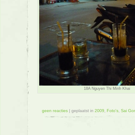
18A Nguyen Thi Minh Khai
geen reacties
| geplaatst in
2009
,
Foto's
,
Sai Go