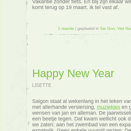
Vakantie zonder fiets. En blij zijn elkaar w
komt terug op 19 maart. Ik tel vast af.
1 reactie
| geplaatst in
Sai Gon
,
Viet N
Happy New Year
LISETTE
Saigon staat al wekenlang in het teken va
met allerhande versiersing,
muziekjes
en 
wensen van jan en alleman. De jaarwisseli
een beetje tegen. Dat kwam wellicht ook 
we zaten: aan het zwembad van een expatv
expatwijk. Geen enkele vuurpijl gezien. D