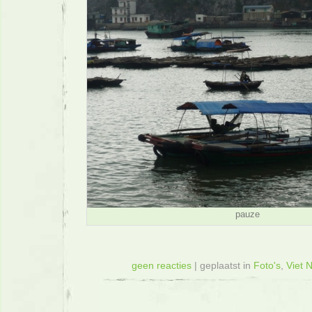
pauze
geen reacties
| geplaatst in
Foto's
,
Viet 