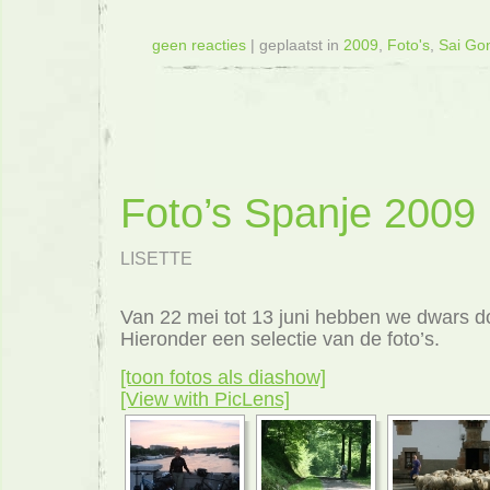
geen reacties
| geplaatst in
2009
,
Foto's
,
Sai Go
Foto’s Spanje 2009
LISETTE
Van 22 mei tot 13 juni hebben we dwars do
Hieronder een selectie van de foto’s.
[toon fotos als diashow]
[View with PicLens]