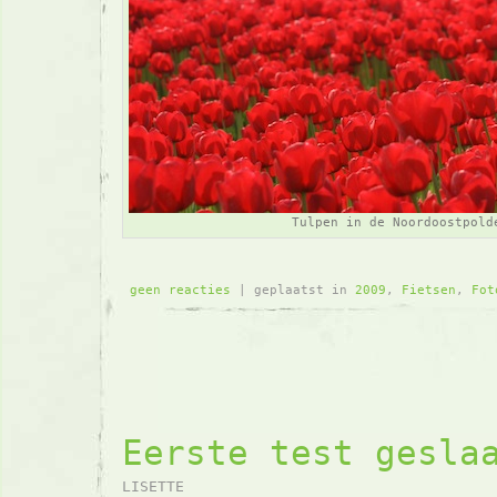
Tulpen in de Noordoostpold
geen reacties
| geplaatst in
2009
,
Fietsen
,
Fot
Eerste test gesla
LISETTE