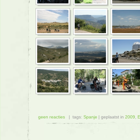
geen reacties
| tags:
Spanje
| geplaatst in
2009
,
E