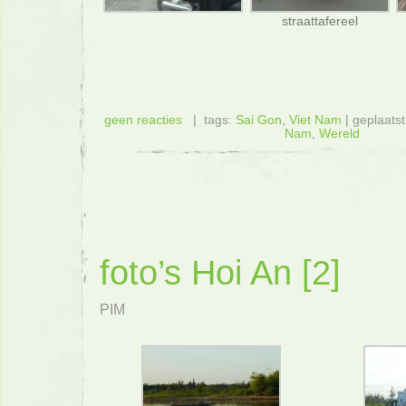
straattafereel
geen reacties
| tags:
Sai Gon
,
Viet Nam
| geplaatst
Nam
,
Wereld
foto’s Hoi An [2]
PIM