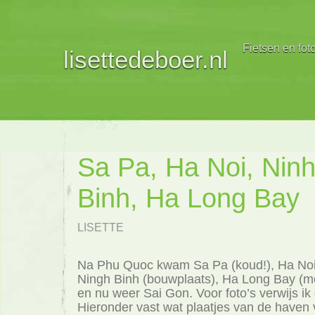
Fietsen en fot
lisettedeboer.nl
Sa Pa, Ha Noi, Nin
Binh, Ha Long Bay
LISETTE
Na Phu Quoc kwam Sa Pa (koud!), Ha No
Ningh Binh (bouwplaats), Ha Long Bay (moo
en nu weer Sai Gon. Voor foto’s verwijs 
Hieronder vast wat plaatjes van de haven 