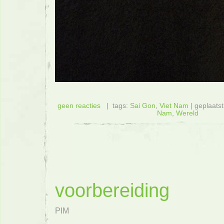
geen reacties
| tags:
Sai Gon
,
Viet Nam
| geplaatst
Nam
,
Wereld
voorbereiding
PIM