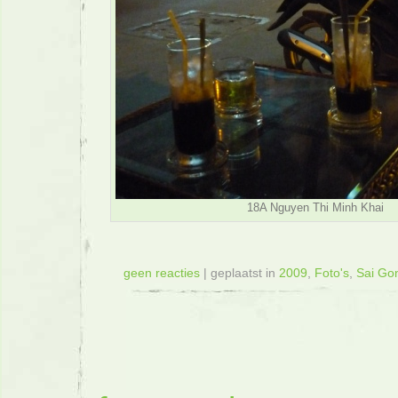
18A Nguyen Thi Minh Khai
geen reacties
| geplaatst in
2009
,
Foto's
,
Sai Go