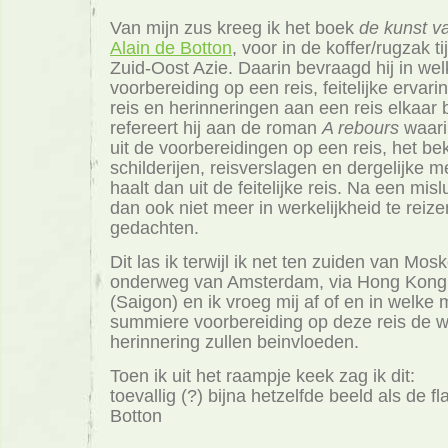
Van mijn zus kreeg ik het boek
de kunst va
Alain de Botton
, voor in de koffer/rugzak ti
Zuid-Oost Azie. Daarin bevraagd hij in we
voorbereiding op een reis, feitelijke ervari
reis en herinneringen aan een reis elkaar
refereert hij aan de roman
A rebours
waari
uit de voorbereidingen op een reis, het be
schilderijen, reisverslagen en dergelijke 
haalt dan uit de feitelijke reis. Na een mislu
dan ook niet meer in werkelijkheid te reizen
gedachten.
Dit las ik terwijl ik net ten zuiden van Mos
onderweg van Amsterdam, via Hong Kong,
(Saigon) en ik vroeg mij af of en in welke 
summiere voorbereiding op deze reis de w
herinnering zullen beinvloeden.
Toen ik uit het raampje keek zag ik dit:
toevallig (?) bijna hetzelfde beeld als de f
Botton