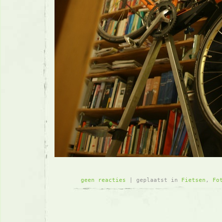
geen reacties
| geplaatst in
Fietsen
,
Fo