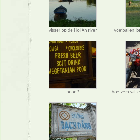
visser op de Hoi An river
voetballen j
pood?
hoe vers wil 