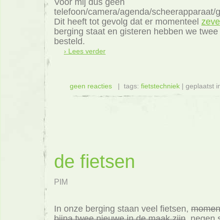
Voor mij dus geen
telefoon/camera/agenda/scheerapparaat/g
Dit heeft tot gevolg dat er momenteel
zeve
berging staat en gisteren hebben we twee
besteld.
› Lees verder
geen reacties
| tags:
fietstechniek
| geplaatst 
de fietsen
PIM
In onze berging staan veel fietsen,
momente
bijna twee nieuwe in de maak zijn
, negen s