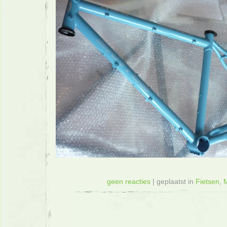
geen reacties
| geplaatst in
Fietsen
,
M