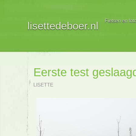
Fietsen en fot
lisettedeboer.nl
Eerste test geslaag
LISETTE