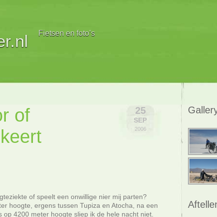
Fietsen en foto’s
r.nl
r of
Galler
25
SEP
keert
2006
teziekte of speelt een onwillige nier mij parten?
Aftelle
r hoogte, ergens tussen Tupiza en Atocha, na een
op 4200 meter hoogte sliep ik de hele nacht niet.