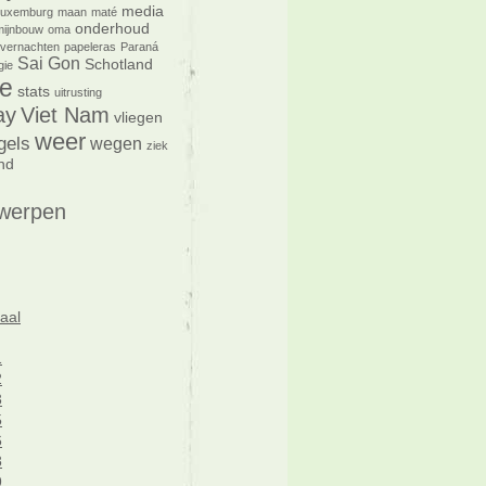
media
Luxemburg
maan
maté
onderhoud
mijnbouw
oma
vernachten
papeleras
Paraná
Sai Gon
Schotland
gie
e
stats
uitrusting
ay
Viet Nam
vliegen
weer
gels
wegen
ziek
nd
werpen
aal
1
2
3
5
6
8
9