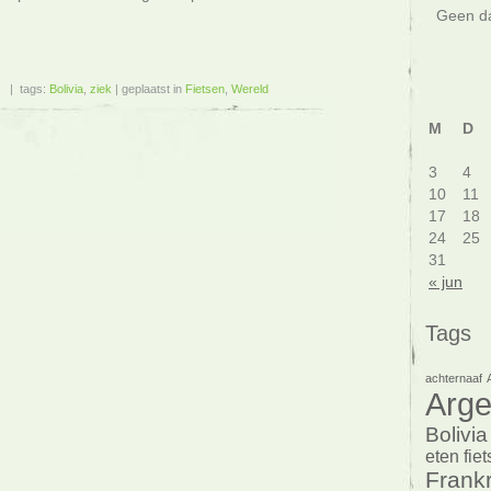
Geen da
| tags:
Bolivia
,
ziek
| geplaatst in
Fietsen
,
Wereld
M
D
3
4
10
11
17
18
24
25
31
« jun
Tags
achternaaf
Arge
Bolivia
eten
fie
Frankr