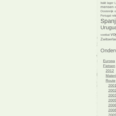
Italië
lager
mensen
Oostenrijk
o
Portugal
reli
Spanj
Urugu
vo
voetbal
Zwitserla
Onder
Europa
Fietsen
2012
Materi
Route
200
200
200
200
200
200
200