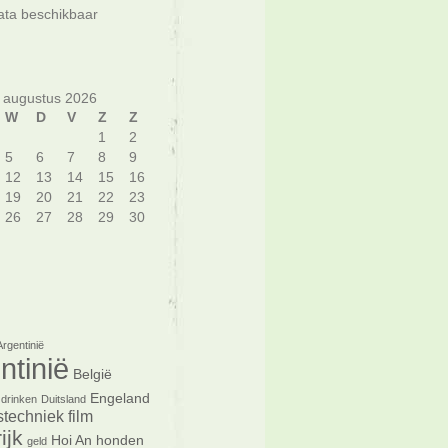
ta beschikbaar
augustus 2026
W
D
V
Z
Z
1
2
5
6
7
8
9
12
13
14
15
16
19
20
21
22
23
26
27
28
29
30
Argentinië
ntinië
België
Engeland
drinken
Duitsland
tstechniek
film
ijk
Hoi An
honden
geld