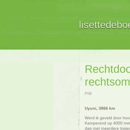
lisettedeboe
Rechtdoo
rechtsom
PIM
Uyuni, 3866 km
Werd ik geveld door hoog
Kamperend op 4000 mete
dag met meerdere topjes 