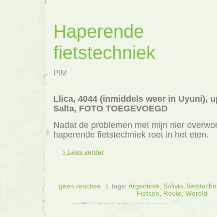
Haperende
fietstechniek
PIM
Llica, 4044 (inmiddels weer in Uyuni), 
Salta, FOTO TOEGEVOEGD
Nadat de problemen met mijn nier overwon
haperende fietstechniek roet in het eten.
› Lees verder
geen reacties
| tags:
Argentinië
,
Bolivia
,
fietstechn
Fietsen
,
Route
,
Wereld