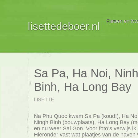
Fietsen en fot
lisettedeboer.nl
Sa Pa, Ha Noi, Nin
Binh, Ha Long Bay
LISETTE
Na Phu Quoc kwam Sa Pa (koud!), Ha No
Ningh Binh (bouwplaats), Ha Long Bay (moo
en nu weer Sai Gon. Voor foto’s verwijs 
Hieronder vast wat plaatjes van de haven 