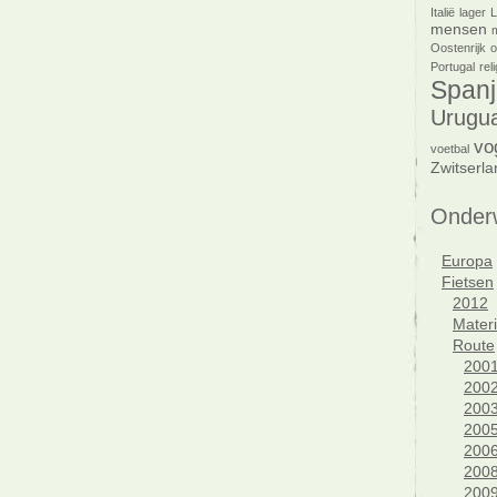
Italië
lager
mensen
Oostenrijk
o
Portugal
reli
Spanj
Urugu
vo
voetbal
Zwitserla
Onder
Europa
Fietsen
2012
Materi
Route
200
200
200
200
200
200
200