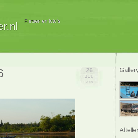
Fietsen en foto’s
r.nl
6
Galler
26
JUL
2009
Aftelle