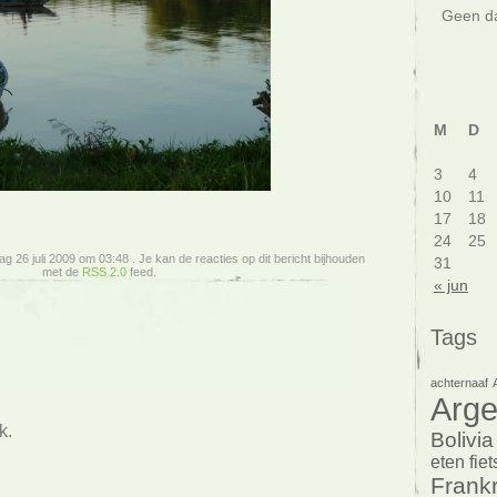
Geen da
M
D
3
4
10
11
17
18
24
25
ag 26 juli 2009 om 03:48 . Je kan de reacties op dit bericht bijhouden
31
met de
RSS 2.0
feed.
« jun
Tags
achternaaf
Arge
k.
Bolivia
eten
fie
Frankr