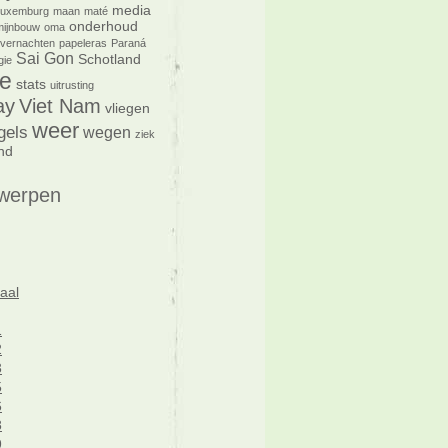
media
Luxemburg
maan
maté
onderhoud
mijnbouw
oma
vernachten
papeleras
Paraná
Sai Gon
Schotland
gie
e
stats
uitrusting
ay
Viet Nam
vliegen
weer
gels
wegen
ziek
nd
werpen
aal
1
2
3
5
6
8
9