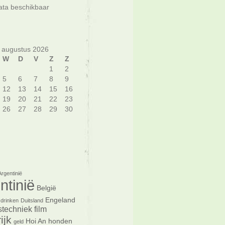
ta beschikbaar
augustus 2026
W
D
V
Z
Z
1
2
5
6
7
8
9
12
13
14
15
16
19
20
21
22
23
26
27
28
29
30
Argentinië
ntinië
België
Engeland
drinken
Duitsland
tstechniek
film
ijk
Hoi An
honden
geld