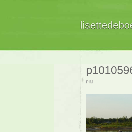
lisettedeboe
p101059
PIM