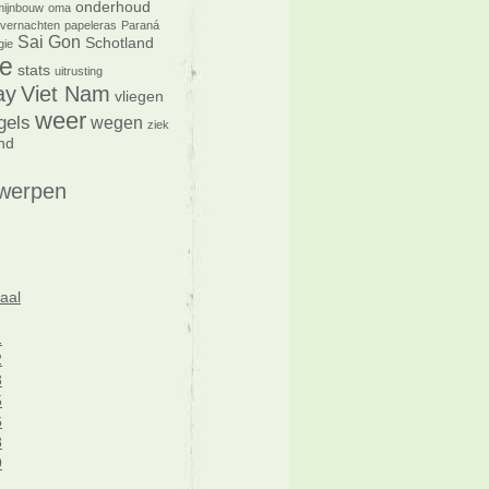
onderhoud
mijnbouw
oma
vernachten
papeleras
Paraná
Sai Gon
Schotland
gie
e
stats
uitrusting
ay
Viet Nam
vliegen
weer
gels
wegen
ziek
nd
werpen
aal
1
2
3
5
6
8
9