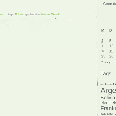
Geen da
ies
| tags:
Bolivia
| geplaatst in
Fietsen
,
Wereld
M
D
4
5
11
12
18
19
25
26
« aug
Tags
achternaaf
Arge
Bolivia
eten
fie
Frankr
Italië
lager