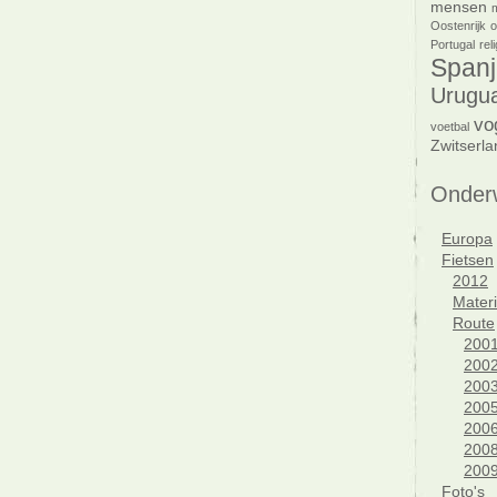
mensen
Oostenrijk
o
Portugal
reli
Spanj
Urugu
vo
voetbal
Zwitserla
Onder
Europa
Fietsen
2012
Materi
Route
200
200
200
200
200
200
200
Foto's