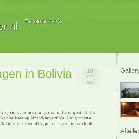
Fietsen en foto’s
r.nl
gen in Bolivia
Galler
19
SEP
2006
ia zijn iets anders dan ik me had voorgesteld. De
lijkt hier best op Noord-Argentinië. Het grootste
 dat internet zoveel trager is. Tupiza is een leuk
Aftelle