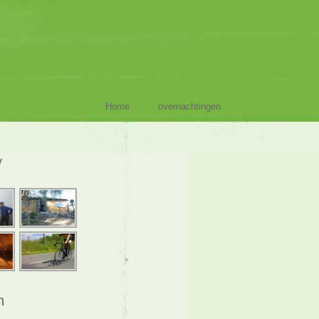
Home
overnachtingen
y
n