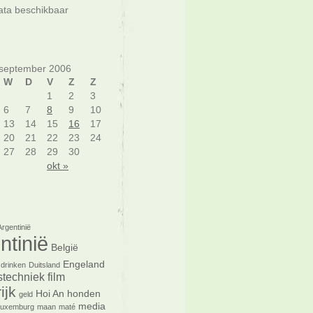
ta beschikbaar
september 2006
W
D
V
Z
Z
1
2
3
6
7
8
9
10
13
14
15
16
17
20
21
22
23
24
27
28
29
30
okt »
Argentinië
ntinië
België
Engeland
drinken
Duitsland
tstechniek
film
ijk
Hoi An
honden
geld
media
Luxemburg
maan
maté