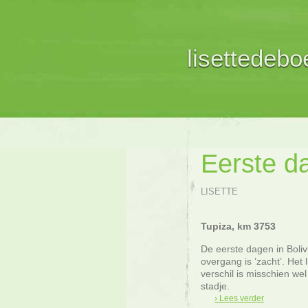
lisettedeboe
Eerste da
LISETTE
Tupiza, km 3753
De eerste dagen in Boliv
overgang is ’zacht’. Het 
verschil is misschien wel
stadje.
› Lees verder