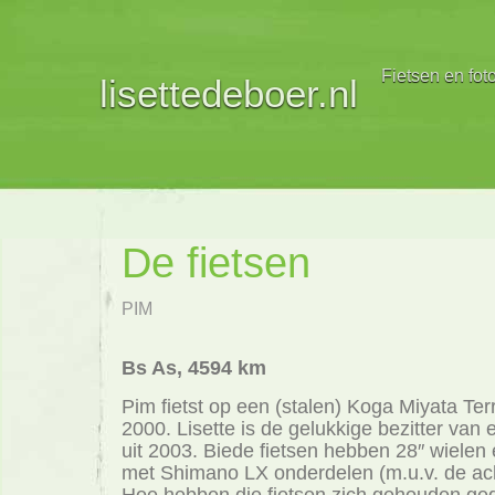
Fietsen en fot
lisettedeboer.nl
De fietsen
PIM
Bs As, 4594 km
Pim fietst op een (stalen) Koga Miyata Terr
2000. Lisette is de gelukkige bezitter van
uit 2003. Biede fietsen hebben 28″ wielen
met Shimano LX onderdelen (m.u.v. de ac
Hoe hebben die fietsen zich gehouden ge