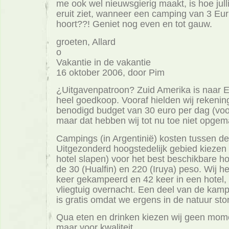
me ook wel nieuwsgierig maakt, is hoe jul
eruit ziet, wanneer een camping van 3 Euri
hoort??! Geniet nog even en tot gauw.
groeten, Allard
o
Vakantie in de vakantie
16 oktober 2006, door Pim
¿Uitgavenpatroon? Zuid Amerika is naar 
heel goedkoop. Vooraf hielden wij rekeni
benodigd budget van 30 euro per dag (voo
maar dat hebben wij tot nu toe niet opgem
Campings (in Argentinië) kosten tussen de
Uitgezonderd hoogstedelijk gebied kiezen 
hotel slapen) voor het best beschikbare ho
de 30 (Hualfin) en 220 (Iruya) peso. Wij h
keer gekampeerd en 42 keer in een hotel, h
vliegtuig overnacht. Een deel van de kam
is gratis omdat we ergens in de natuur st
Qua eten en drinken kiezen wij geen mom
maar voor kwaliteit.