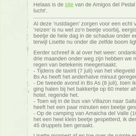
Helaas is de
site
van de Amigos del Pedal al
lucht’.
Al deze ’rustdagen’ zorgen voor een echt 
’reizen’ is nu wel zo’n beetje voorbij, eergi
beetje de hele dag in de schaduw onder 
terwijl Lisette nu onder die zelfde boom lig
Eerder schreef ik al over het weer: ondank
drie maanden onder weg zijn hebben we 
regen van betekenis meegemaakt.
- Tijdens de taxirit (7 juli) van het vliegvel
Bs As heeft het anderhalve minuut gerege
- De tweede avond in Bs As (8 juli), toen i
ging halen bij het bakkertje op 60 meter a
hotel, regende het.
- Toen wij in de bus van Villazon naar Salt
heeft het een paar minuten een beetje ges
- Op de camping van Amaicha del Valle (10
het een heel klein beetje gespetterd, ik de
45 druppels ben geraakt.
Lisette moppert af en toe over de ruimte e