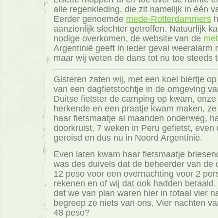
alle regenkleding, die zit namelijk in één v
Eerder genoemde
mede-Rotterdammers
h
aanzienlijk slechter getroffen. Natuurlijk 
nodige overkomen, de website van de
met
Argentinië geeft in ieder geval weeralarm 
maar wij weten de dans tot nu toe steeds 
Gisteren zaten wij, met een koel biertje op t
van een dagfietstochtje in de omgeving va
Duitse fietster de camping op kwam, onze 
herkende en een praatje kwam maken, z
haar fietsmaatje al maanden onderweg, ha
doorkruist, 7 weken in Peru gefietst, even
gereisd en dus nu in Noord Argentinië.
Even laten kwam haar fietsmaatje briesen
was des duivels dat de beheerder van de 
12 peso voor een overnachting voor 2 per
rekenen en of wij dat ook hadden betaald.
dat we van plan waren hier in totaal vier n
begreep ze niets van ons. Vier nachten v
48 peso?