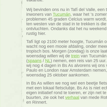
Wij bevinden ons nu in Tafí del Valle, een 
inwoners van
Tucumán
, waar het ’s zome
problemen 45 graden Celcius warm wordt.
ten westen van de stad in te trekken is die 
ontvluchten. Ondanks dat het nu weekend is
rustig hier.
Tafí ligt op 2100 meter hoogte, Tucumán 
wacht nog een mooie afdaling, onder mee
tropisch bos. Morgen (zondag) is onze laat
woensdag willen wij de
trein
van Tucumán 
(
spaans
/
NL
) nemen, een reis van 25 uu
wij nog 4 dagen in Bs As alvorens wij ons 
Paulo en London naar Amsterdam nemen, 
woensdag 25 oktober aankomen.
In Bs As willen we nog wel een beetje fiets
met een lokaal fietsclubje, Bs As is niet e
eigen initiatief rond te toeren, er zijn net 
buurten, zie ook het
verhaal
van mede Rot
en Rinnert.