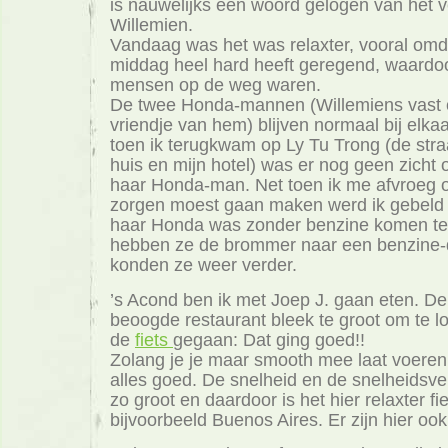
is nauwelijks een woord gelogen van het 
Willemien.
Vandaag was het was relaxter, vooral omda
middag heel hard heeft geregend, waardoo
mensen op de weg waren.
De twee Honda-mannen (Willemiens vast 
vriendje van hem) blijven normaal bij elkaa
toen ik terugkwam op Ly Tu Trong (de stra
huis en mijn hotel) was er nog geen zicht
haar Honda-man. Net toen ik me afvroeg o
zorgen moest gaan maken werd ik gebeld 
haar Honda was zonder benzine komen te
hebben ze de brommer naar een benzine-
konden ze weer verder.
’s Acond ben ik met Joep J. gaan eten. De
beoogde restaurant bleek te groot om te l
de
fiets
gegaan: Dat ging goed!!
Zolang je je maar smooth mee laat voeren
alles goed. De snelheid en de snelheidsvers
zo groot en daardoor is het hier relaxter fi
bijvoorbeeld Buenos Aires. Er zijn hier ook