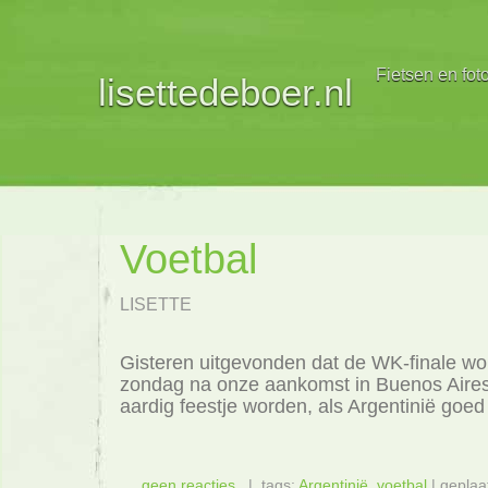
Fietsen en fot
lisettedeboer.nl
Voetbal
LISETTE
Gisteren uitgevonden dat de WK-finale wo
zondag na onze aankomst in Buenos Aires
aardig feestje worden, als Argentinië goed 
geen reacties
| tags:
Argentinië
,
voetbal
| geplaa