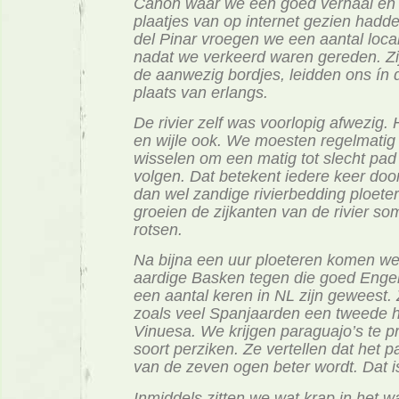
Cañon waar we een goed verhaal en
plaatjes van op internet gezien hadde
del Pinar vroegen we een aantal loca
nadat we verkeerd waren gereden. Zi
de aanwezig bordjes, leidden ons ín 
plaats van erlangs.
De rivier zelf was voorlopig afwezig. H
en wijle ook. We moesten regelmatig
wisselen om een matig tot slecht pad
volgen. Dat betekent iedere keer doo
dan wel zandige rivierbedding ploete
groeien de zijkanten van de rivier som
rotsen.
Na bijna een uur ploeteren komen we
aardige Basken tegen die goed Enge
een aantal keren in NL zijn geweest
zoals veel Spanjaarden een tweede hu
Vinuesa. We krijgen paraguajo’s te p
soort perziken. Ze vertellen dat het 
van de zeven ogen beter wordt. Dat i
Inmiddels zitten we wat krap in het w