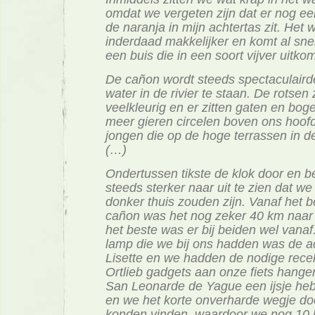
omdat we vergeten zijn dat er nog e
de naranja in mijn achtertas zit. Het 
inderdaad makkelijker en komt al snel
een buis die in een soort vijver uitkom
De cañon wordt steeds spectaculaird
water in de rivier te staan. De rotsen 
veelkleurig en er zitten gaten en bog
meer gieren circelen boven ons hoof
jongen die op de hoge terrassen in de
(…)
Ondertussen tikste de klok door en b
steeds sterker naar uit te zien dat we
donker thuis zouden zijn. Vanaf het 
cañon was het nog zeker 40 km naar
het beste was er bij beiden wel vanaf
lamp die we bij ons hadden was de a
Lisette en we hadden de nodige rece
Ortlieb gadgets aan onze fiets hange
San Leonarde de Yague een ijsje he
en we het korte onverharde wegje doo
konden vinden, waardoor we nog 10 