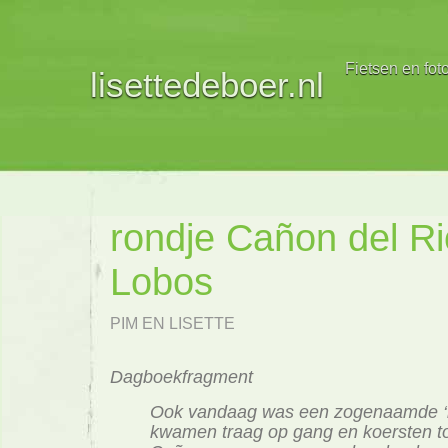
Fietsen en fot
lisettedeboer.nl
rondje Cañon del Ri
Lobos
PIM EN LISETTE
Dagboekfragment
Ook vandaag was een zogenaamde ‘
kwamen traag op gang en koersten to