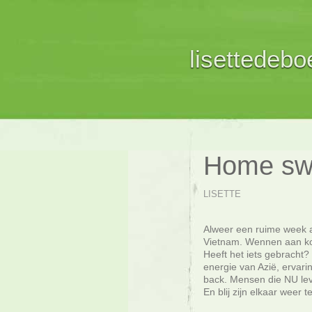
lisettedeboe
Home sw
LISETTE
Alweer een ruime week a
Vietnam. Wennen aan kou
Heeft het iets gebracht?
energie van Azië, ervar
back. Mensen die NU leve
En blij zijn elkaar weer t