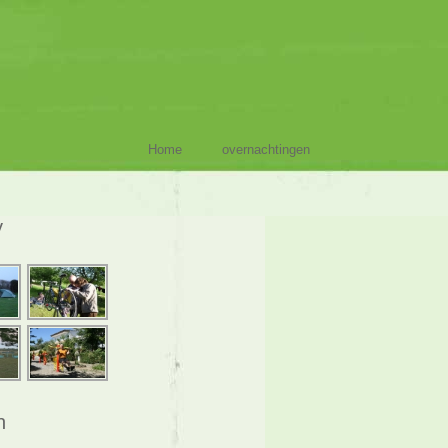
Home
overnachtingen
y
n