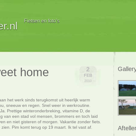
Fietsen en foto’s
r.nl
eet home
Galler
2
FEB
2010
an het werk sinds terugkomst uit heerlijk warm
, sneeuw en regen. Snel weer in werkroutine.
 Ja. Prettige winteronderbreking, vitamine D, de
ing van een stad vol mensen, brommers en toch laid
n en niet gisteren of morgen. Vakantie zonder fiets.
Aftelle
e zien. Pim komt terug op 19 maart. Ik tel vast af.