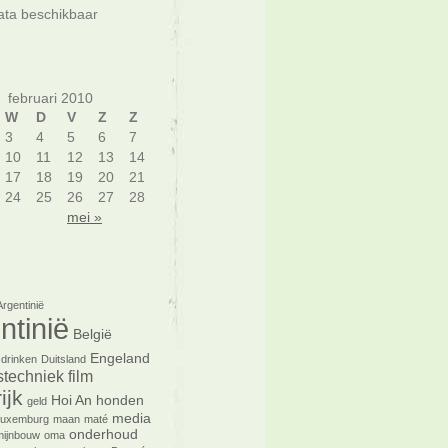
ta beschikbaar
februari 2010
W
D
V
Z
Z
3
4
5
6
7
10
11
12
13
14
17
18
19
20
21
24
25
26
27
28
mei »
Argentinië
ntinië
België
Engeland
drinken
Duitsland
tstechniek
film
ijk
Hoi An
honden
geld
media
Luxemburg
maan
maté
onderhoud
mijnbouw
oma