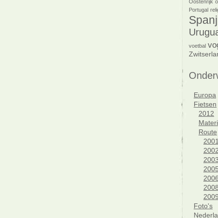
Oostenrijk
o
Portugal
reli
Spanj
Urugu
vo
voetbal
Zwitserla
Onder
Europa
Fietsen
2012
Materi
Route
200
200
200
200
200
200
200
Foto's
Nederl