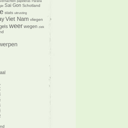
vernachten
papeleras
Paraná
Sai Gon
Schotland
gie
e
stats
uitrusting
ay
Viet Nam
vliegen
weer
gels
wegen
ziek
nd
werpen
aal
1
2
3
5
6
8
9
and