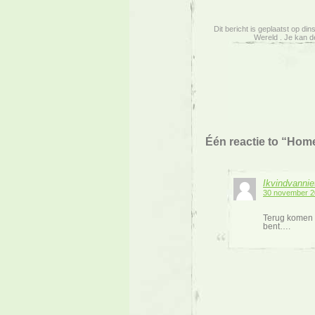
Dit bericht is geplaatst op di
Wereld . Je kan de
Één reactie to “Ho
Ikvindvanniet
30 november 2
Terug komen n
bent….