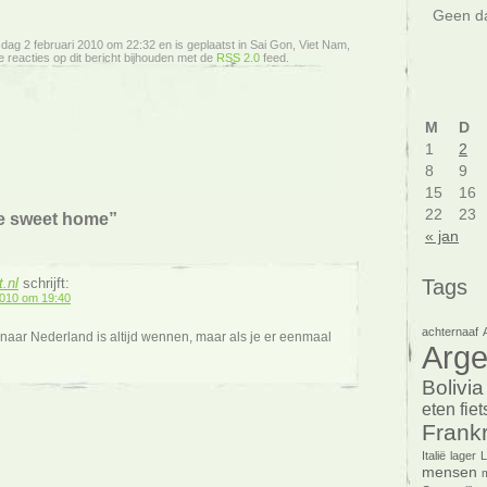
Geen da
nsdag 2 februari 2010 om 22:32 en is geplaatst in Sai Gon, Viet Nam,
 reacties op dit bericht bijhouden met de
RSS 2.0
feed.
M
D
1
2
8
9
15
16
22
23
me sweet home”
« jan
Tags
.nl
schrijft:
010 om 19:40
achternaaf
aar Nederland is altijd wennen, maar als je er eenmaal
Arge
Bolivia
eten
fie
Frankr
Italië
lager
mensen